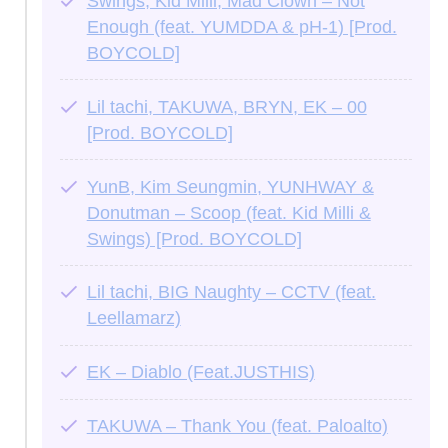
Swings, Kid Milli, Mad Clown – Not
Enough (feat. YUMDDA & pH-1) [Prod.
BOYCOLD]
Lil tachi, TAKUWA, BRYN, EK – 00
[Prod. BOYCOLD]
YunB, Kim Seungmin, YUNHWAY &
Donutman – Scoop (feat. Kid Milli &
Swings) [Prod. BOYCOLD]
Lil tachi, BIG Naughty – CCTV (feat.
Leellamarz)
EK – Diablo (Feat.JUSTHIS)
TAKUWA – Thank You (feat. Paloalto)