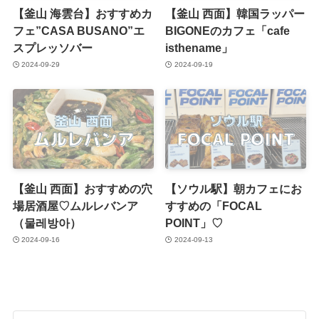
【釜山 海雲台】おすすめカ
【釜山 西面】韓国ラッパー
フェ”CASA BUSANO”エ
BIGONEのカフェ「cafe
スプレッソバー
isthename」
2024-09-29
2024-09-19
【釜山 西面】おすすめの穴
【ソウル駅】朝カフェにお
場居酒屋♡ムルレバンア
すすめの「FOCAL
（물레방아）
POINT」♡
2024-09-16
2024-09-13