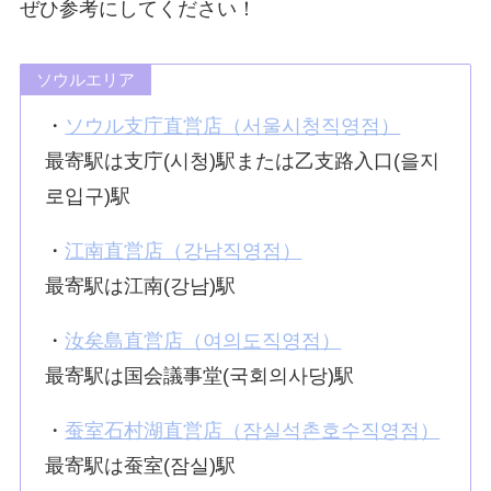
ぜひ参考にしてください！
ソウルエリア
・
ソウル支庁直営店（서울시청직영점）
最寄駅は支庁(시청)駅または乙支路入口(을지
로입구)駅
・
江南直営店（강남직영점）
最寄駅は江南(강남)駅
・
汝矣島直営店（여의도직영점）
最寄駅は国会議事堂(국회의사당)駅
・
蚕室石村湖直営店（잠실석촌호수직영점）
最寄駅は蚕室(잠실)駅