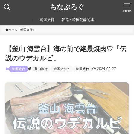
ちなぶろぐ
MENU
韓国旅行
韓流・韓国芸能関連
ホーム
韓国旅行
【釜山 海雲台】海の前で絶景焼肉♡「伝
説のウデカルビ」
2024-09-27
韓国旅行
釜山旅行
韓国グルメ
韓国旅行