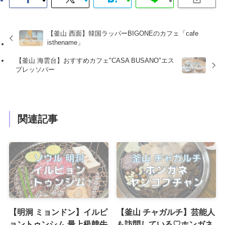
【釜山 西面】韓国ラッパーBIGONEのカフェ「cafe
isthename」
【釜山 海雲台】おすすめカフェ"CASA BUSANO"エス
プレッソバー
関連記事
【明洞 ミョンドン】イルピ
【釜山 チャガルチ】芸能人
ョントゥンシム 最上級韓牛
も訪問している♡ホンガネ