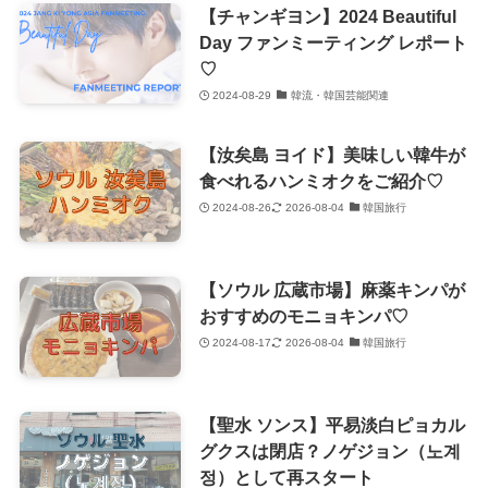
【チャンギヨン】2024 Beautiful
Day ファンミーティング レポート
♡
2024-08-29
韓流・韓国芸能関連
【汝矣島 ヨイド】美味しい韓牛が
食べれるハンミオクをご紹介♡
2024-08-26
2026-08-04
韓国旅行
【ソウル 広蔵市場】麻薬キンパが
おすすめのモニョキンパ♡
2024-08-17
2026-08-04
韓国旅行
【聖水 ソンス】平易淡白ピョカル
グクスは閉店？ノゲジョン（노계
정）として再スタート