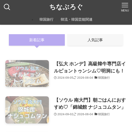
ちなぶろぐ
MENU
韓国旅行
韓流・韓国芸能関連
新着記事
人気記事
【弘大 ホンデ】高級韓牛専門店イ
ルピョントゥンシム♡明洞にも！
2024-09-05
2026-08-04
韓国旅行
【ソウル 南大門】朝ごはんにおす
すめ♡「錦城館 ナジュコムタン」
2024-09-02
2026-08-04
韓国旅行