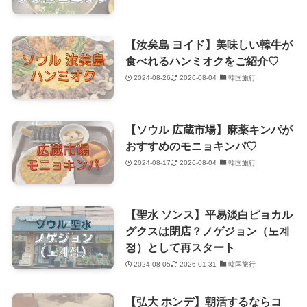
【汝矣島 ヨイド】美味しい韓牛が
食べれるハンミオクをご紹介♡
2024-08-26
2026-08-04
韓国旅行
【ソウル 広蔵市場】麻薬キンパが
おすすめのモニョキンパ♡
2024-08-17
2026-08-04
韓国旅行
【聖水 ソンス】平易淡白ピョカル
グクスは閉店？ノゲジョン（노계
정）として再スタート
2024-08-05
2026-01-31
韓国旅行
【弘大 ホンデ】朝活するならコ