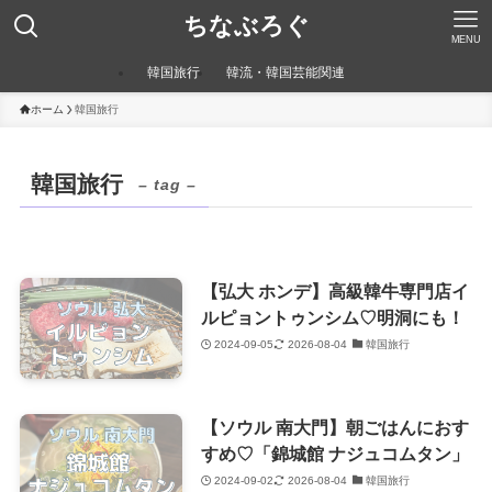
ちなぶろぐ
MENU
韓国旅行
韓流・韓国芸能関連
ホーム
韓国旅行
韓国旅行
– tag –
【弘大 ホンデ】高級韓牛専門店イ
ルピョントゥンシム♡明洞にも！
2024-09-05
2026-08-04
韓国旅行
【ソウル 南大門】朝ごはんにおす
すめ♡「錦城館 ナジュコムタン」
2024-09-02
2026-08-04
韓国旅行